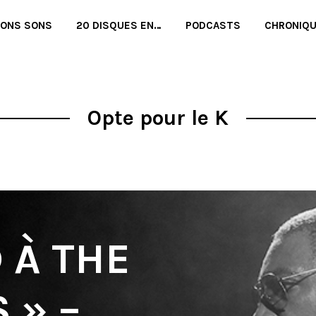
BONS SONS
20 DISQUES EN…
PODCASTS
CHRONIQ
Opte pour le K
 À THE
 » –