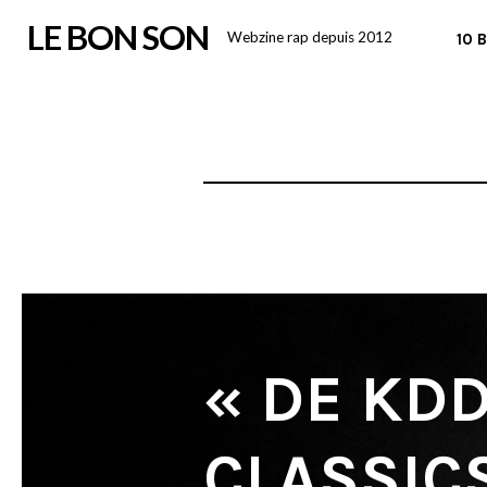
Skip
LE BON SON
Webzine rap depuis 2012
10 
to
content
« DE KDD
CLASSICS