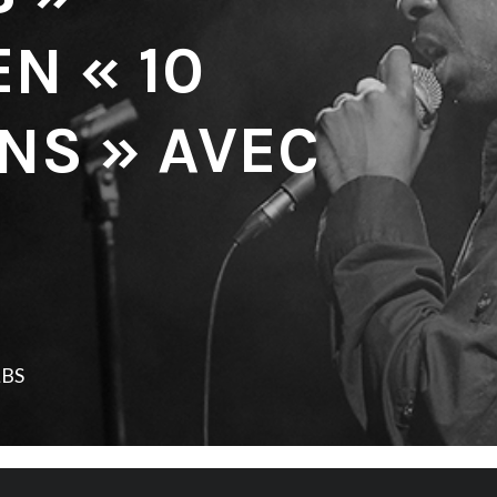
N « 10
NS » AVEC
LBS