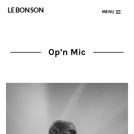
Skip
LE BON SON
MENU
to
content
Op’n Mic