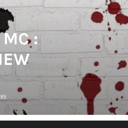
 MC :
VIEW
LBS