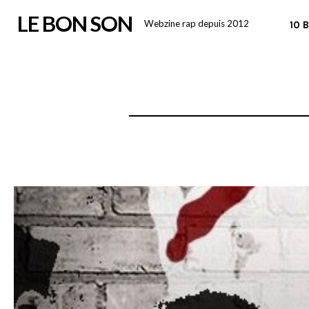
Skip
LE BON SON
Webzine rap depuis 2012
10 
to
content