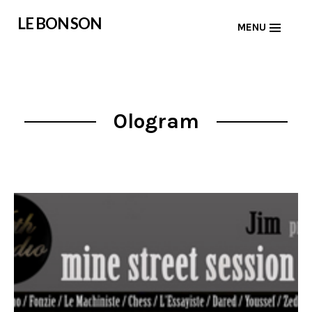
Skip
LE BON SON
MENU
to
content
Ologram