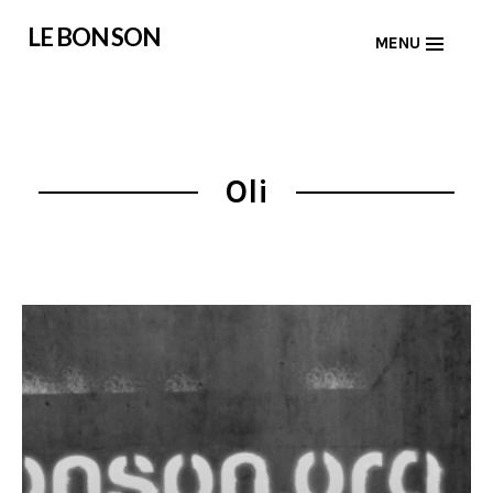
Skip
LE BON SON
MENU
to
content
Oli