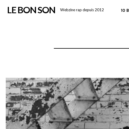
Skip
LE BON SON
Webzine rap depuis 2012
10 
to
content