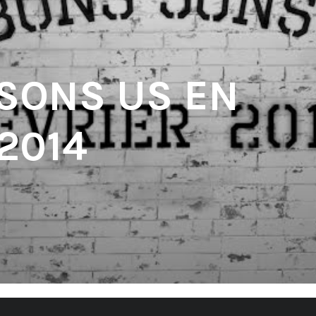
 SONS US EN
2014
'