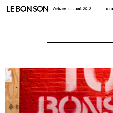
Skip
LE BON SON
Webzine rap depuis 2012
10 
to
content