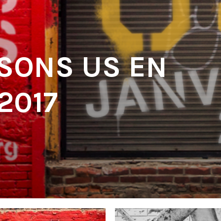
 SONS US EN
2017
'