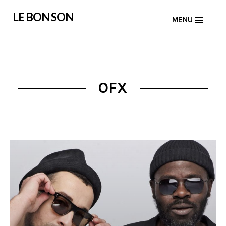
Skip
LE BON SON
MENU
to
content
OFX