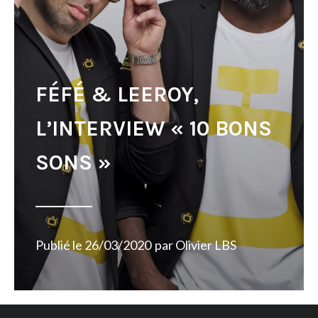
FÉFÉ & LEEROY,
L’INTERVIEW « 10 BONS
SONS »
Publié le
26/03/2020
par
Olivier LBS