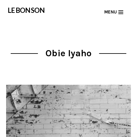
Skip
LE BON SON
MENU
to
content
Obie Iyaho