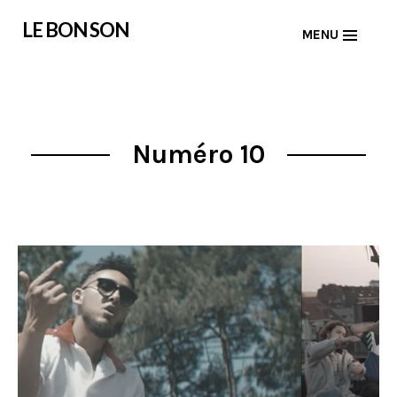
Skip
LE BON SON
MENU
to
content
Numéro 10