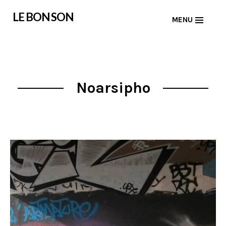
Skip
LE BON SON
MENU
to
content
Noarsipho