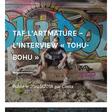
TAF L’ARTMATURE –
L’INTERVIEW « TOHU-
BOHU »
Publié le
20/01/2016
par
Costa