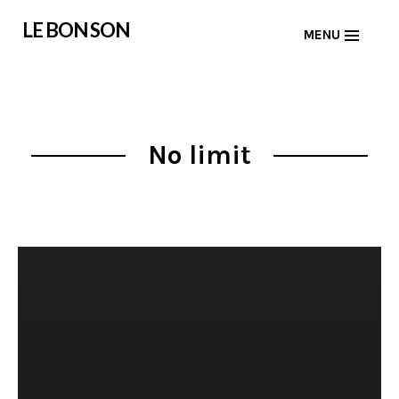
Skip
LE BON SON
MENU
to
content
No limit