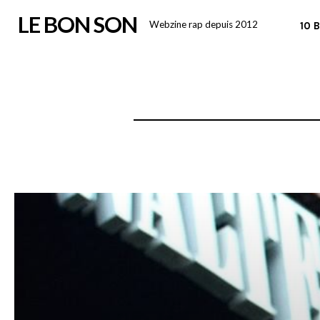
Skip
LE BON SON
Webzine rap depuis 2012
10 
to
content