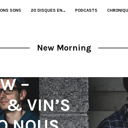
BONS SONS
20 DISQUES EN…
PODCASTS
CHRONIQ
New Morning
EW –
 & VIN’S
O NOUS