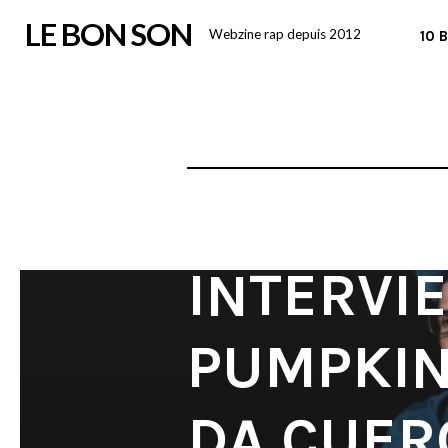
Skip
LE BON SON
Webzine rap depuis 2012
10 
to
content
INTERVI
PUMPKIN
DA CUER