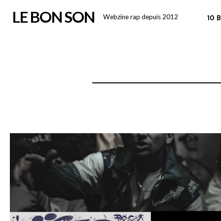
Skip
LE BON SON
Webzine rap depuis 2012
10 
to
content