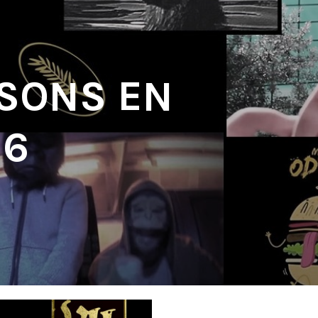
 SONS EN
16
'