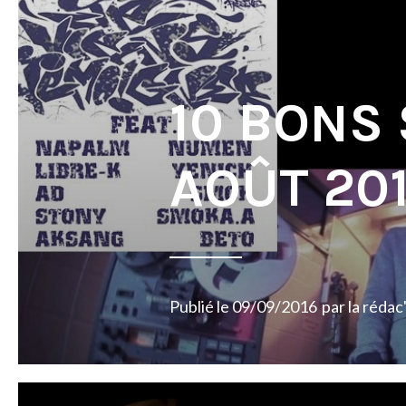
10 BONS
AOÛT 20
Publié le
09/09/2016
par
la rédac