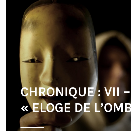
CHRONIQUE : VII –
« ELOGE DE L’OM