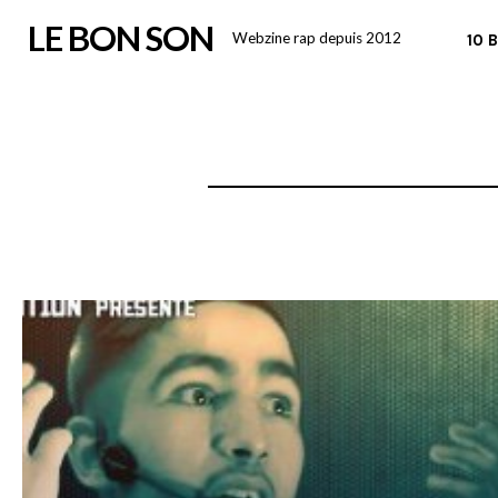
Skip
LE BON SON
Webzine rap depuis 2012
10 
to
content