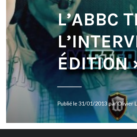
L’ABBC T
L’INTER
ÉDITION 
Publié le
31/01/2013
par
Olivier 