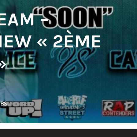
EAM –
VIEW « 2ÈME
»
LBS