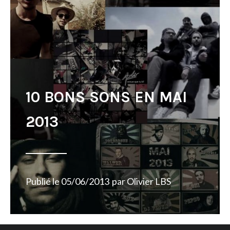
10 BONS SONS EN MAI
2013
Publié le
05/06/2013
par
Olivier LBS