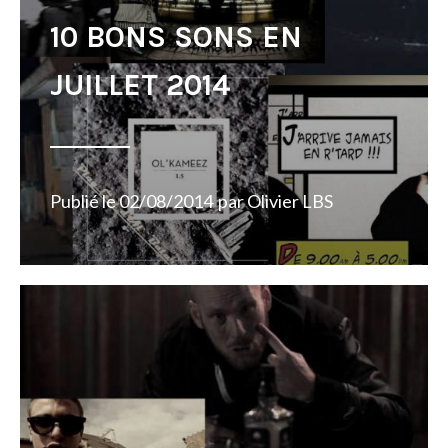
10 BONS SONS EN
JUILLET 2014
Publié le
02/08/2014
par
Olivier LBS