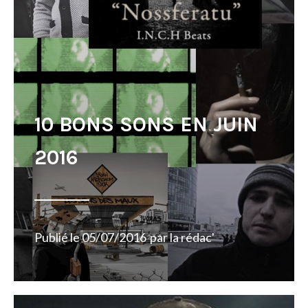
10 BONS SONS EN JUIN
2016
Publié le
05/07/2016
par
la rédac'