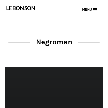
Skip
LE BON SON
MENU
to
content
Negroman