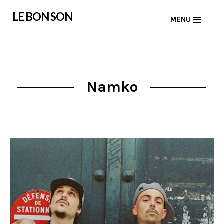
Skip
LE BON SON
MENU
to
content
Namko