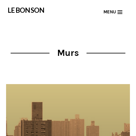
Skip
LE BON SON
MENU
to
content
Murs