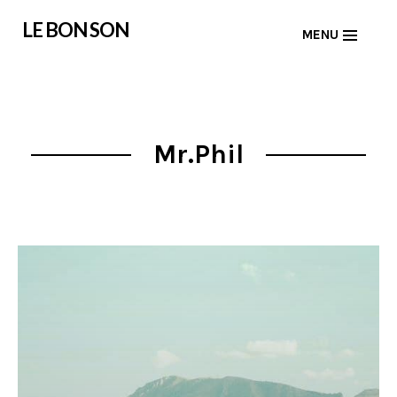
Skip
LE BON SON
MENU
to
content
Mr.Phil