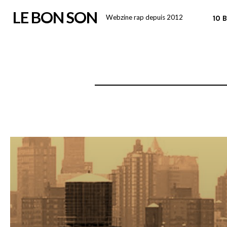
Skip
LE BON SON
Webzine rap depuis 2012
10 
to
content