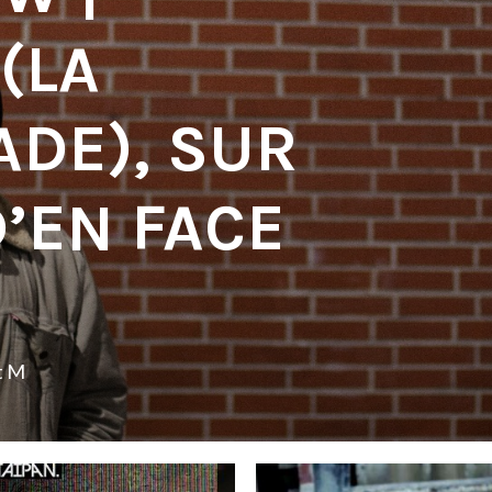
(LA
DE), SUR
D’EN FACE
t M