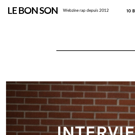
Skip
LE BON SON
Webzine rap depuis 2012
10 
to
content
INTERVIE