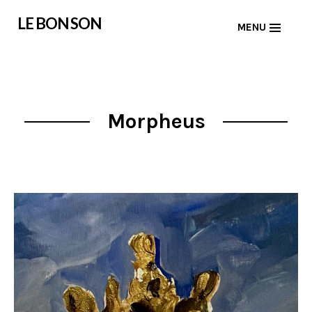
Skip
LE BON SON
MENU
to
content
Morpheus