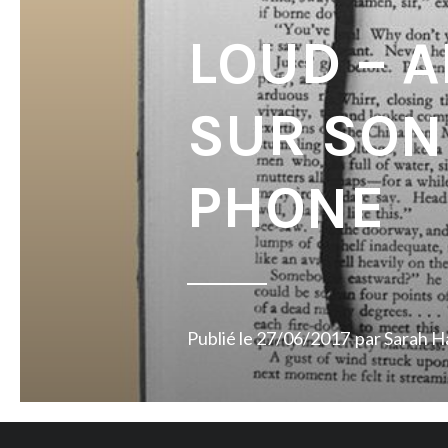
LOUD – A
SUR SON
PHONE
Publié le
27/06/2017
par
Sarah H