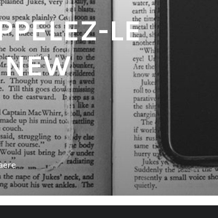
PPELEZ-LE
 NEW
aere