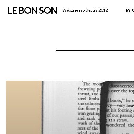
Skip
LE BON SON
Webzine rap depuis 2012
10 
to
content