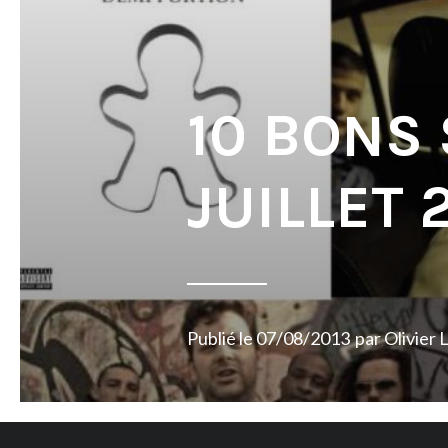
10 BONS
JUILLET 
Publié le
07/08/2013
par
Olivier 