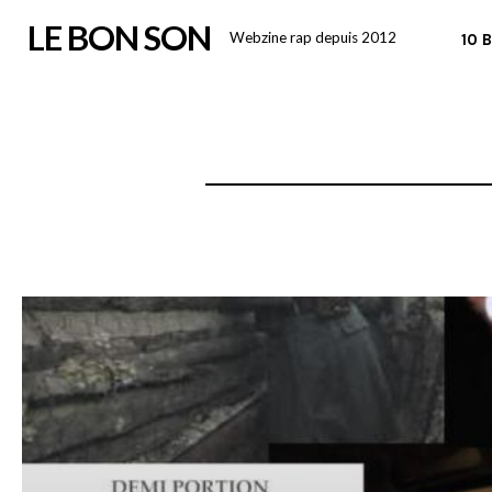
Skip
LE BON SON
Webzine rap depuis 2012
10 
to
content