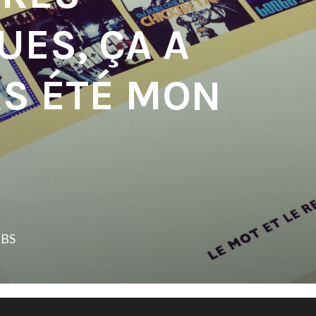
ES, ÇA A
S ÉTÉ MON
LBS