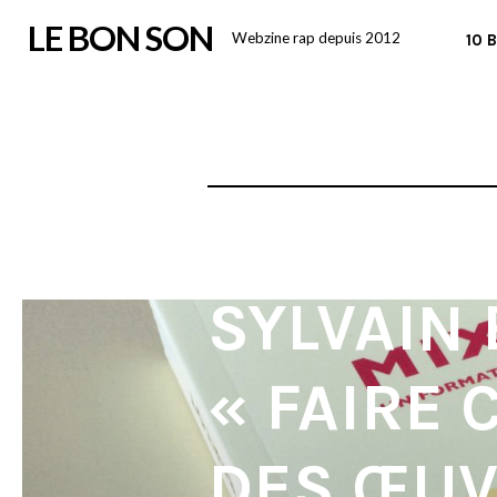
Skip
LE BON SON
Webzine rap depuis 2012
10 
to
content
SYLVAIN 
« FAIRE
DES ŒU