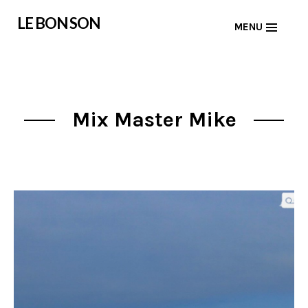
Skip
LE BON SON
MENU
to
content
Mix Master Mike