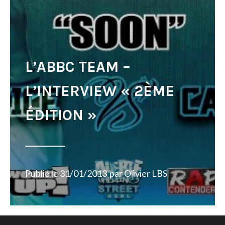
L’ABBC TEAM –
L’INTERVIEW « 2ÈME
ÉDITION »
Publié le
31/01/2013
par
Olivier LBS