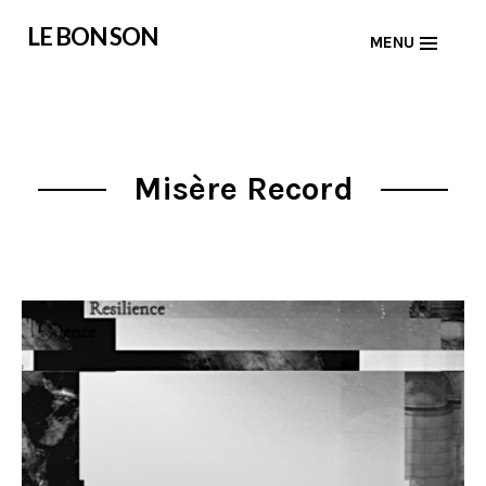
Skip
LE BON SON
MENU
to
content
Misère Record