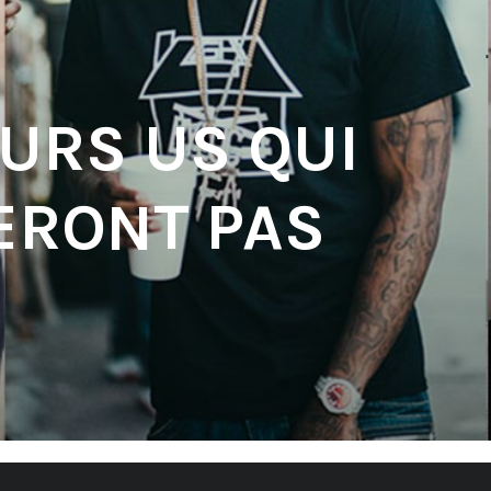
EURS US QUI
ERONT PAS
'