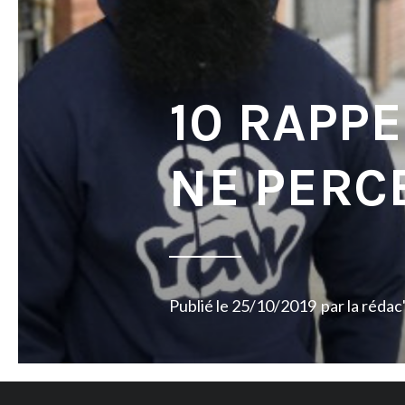
10 RAPP
NE PERC
Publié le
25/10/2019
par
la rédac