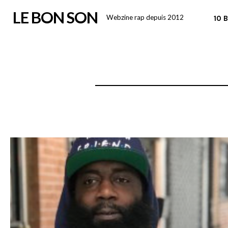
Skip
LE BON SON
Webzine rap depuis 2012
10 
to
content