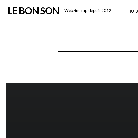
Skip
LE BON SON
Webzine rap depuis 2012
10 
to
content