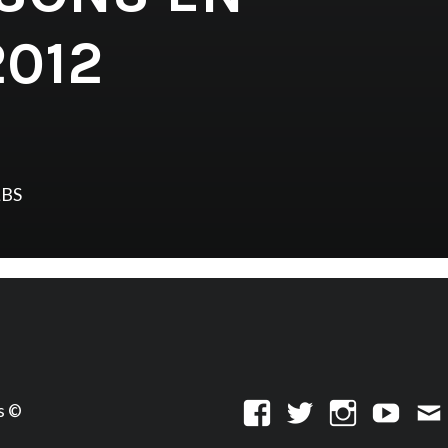
2012
LBS
s ©