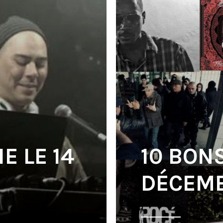
E LE 14
10 BON
DÉCEMB