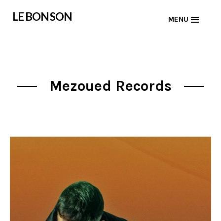
Skip
LE BON SON
MENU
to
content
Mezoued Records