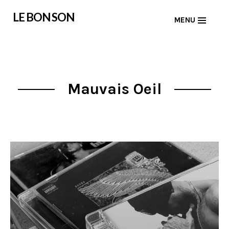
Skip
LE BON SON
MENU
to
content
Mauvais Oeil