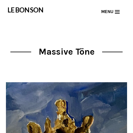
Skip
LE BON SON
MENU
to
content
Massive Töne