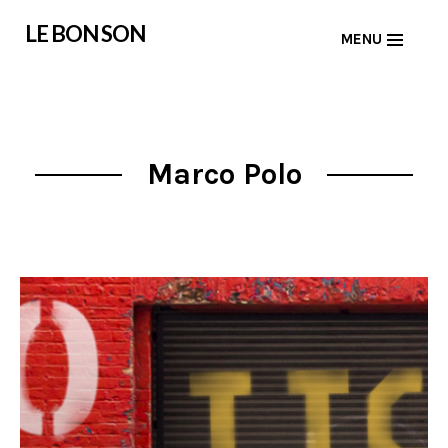
Skip
LE BON SON
MENU
to
content
Marco Polo