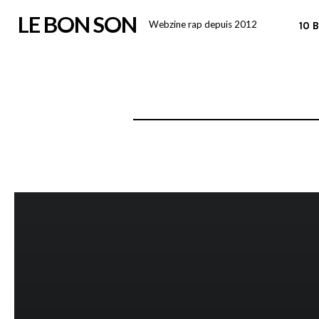
Skip
LE BON SON
Webzine rap depuis 2012
10 
to
content