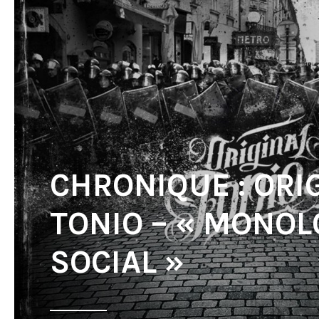
CHRONIQUE : ORI
TONIO – « MONO
SOCIAL »