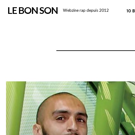
Skip
LE BON SON
Webzine rap depuis 2012
10 
to
content