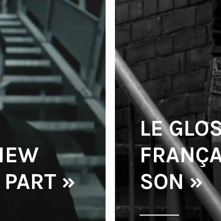
LE GLO
VIEW
FRANÇAI
 PART »
SON »