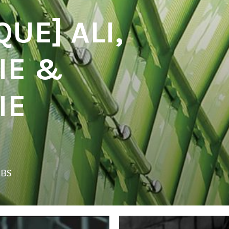
UE] ALI,
IE &
IE
LBS