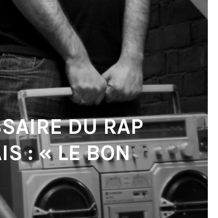
SSAIRE DU RAP
S : « LE BON