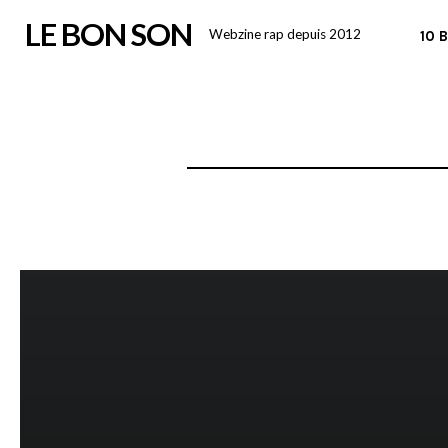
Skip
LE BON SON
Webzine rap depuis 2012
10 
to
content