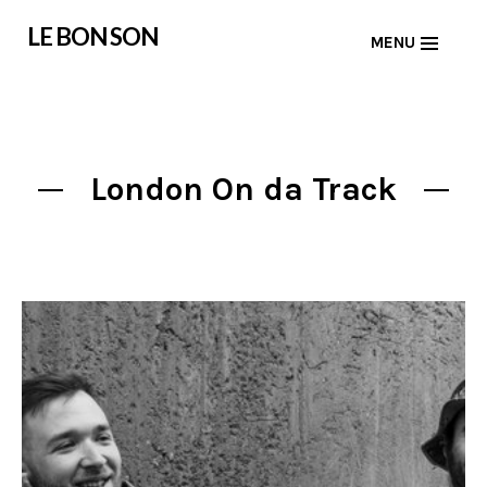
Skip
LE BON SON
MENU
to
content
London On da Track