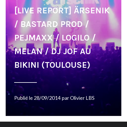
[LIVE REPORT] ÄRSENIK
/ BASTARD PROD /
PEJMAXX / LOGILO /
MELAN / DJ JOF AU
BIKINI (TOULOUSE)
Publié le
28/09/2014
par
Olivier LBS