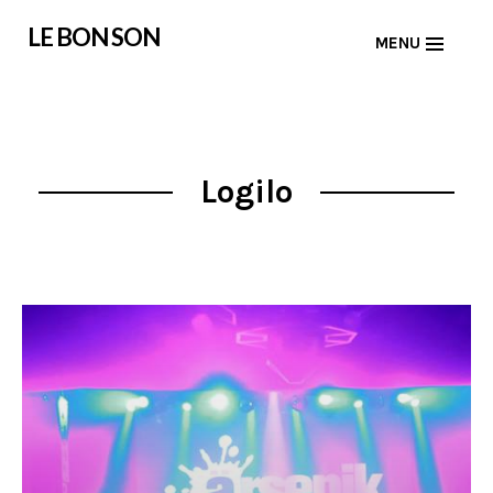
Skip
LE BON SON
MENU
to
content
Logilo