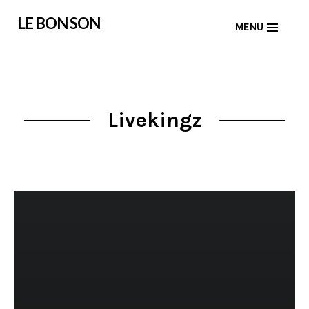
Skip
LE BON SON
MENU
to
content
Livekingz