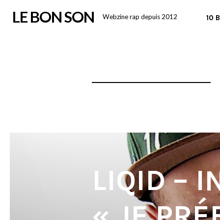
Skip
LE BON SON
Webzine rap depuis 2012
10 
to
content
LIQID – 
« JE PRÉ