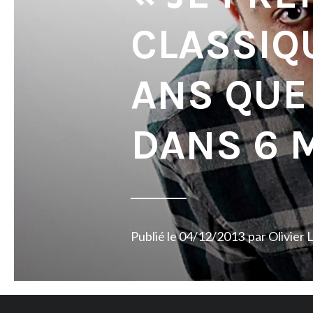
CLASSIQ
ANS QUE
DANS 6 M
Publié le
04/12/2013
par
Olivier 