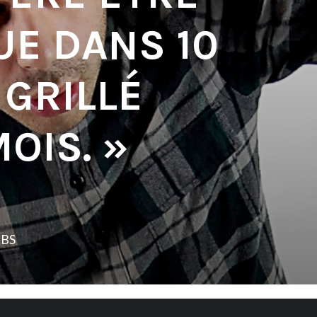
UE DANS 10
 GRILLÉ
OIS. »
LBS