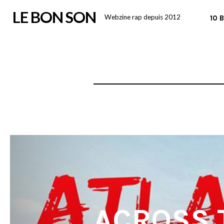
Skip
LE BON SON
Webzine rap depuis 2012
10 
to
content
ACROSS T