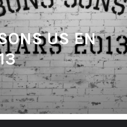
 SONS US EN
13
'