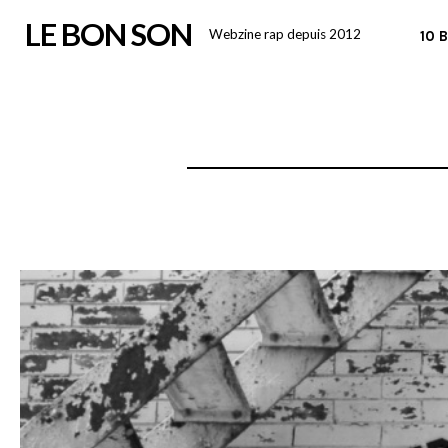
Skip
LE BON SON
Webzine rap depuis 2012
10 
to
content