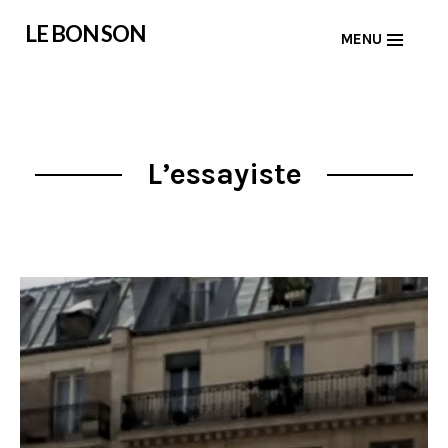
Skip
LE BON SON
MENU
to
content
L’essayiste