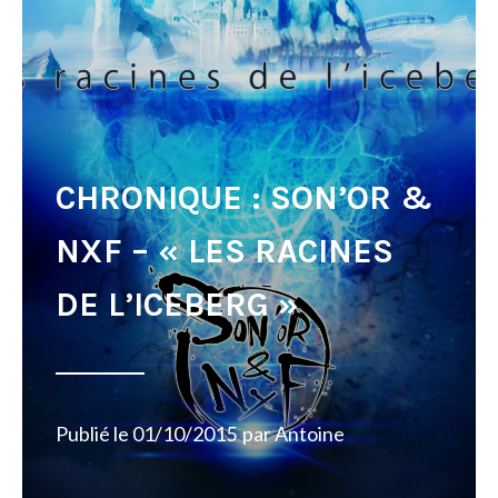
CHRONIQUE : SON’OR &
NXF – « LES RACINES
DE L’ICEBERG »
Publié le
01/10/2015
par
Antoine