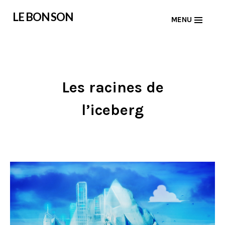
Skip
LE BON SON
MENU
to
content
Les racines de
l’iceberg