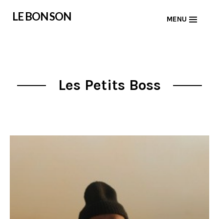
Skip
LE BON SON
MENU
to
content
Les Petits Boss