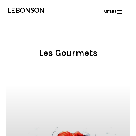
Skip
LE BON SON
MENU
to
content
Les Gourmets