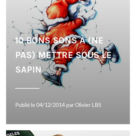
10 BONS SONS À (NE
PAS) METTRE SOUS LE
SAPIN
Publié le
04/12/2014
par
Olivier LBS