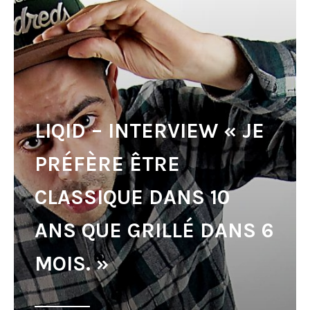
LIQID – INTERVIEW « JE
PRÉFÈRE ÊTRE
CLASSIQUE DANS 10
ANS QUE GRILLÉ DANS 6
MOIS. »