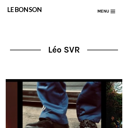
Skip
LE BON SON
MENU
to
content
Léo SVR